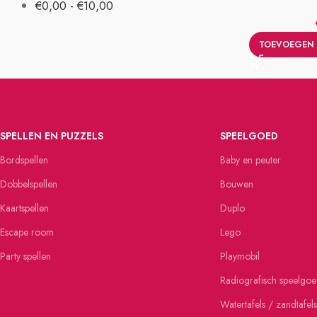
€
0,00
-
€
10,00
TOEVOEGEN 
SPELLEN EN PUZZELS
SPEELGOED
Bordspellen
Baby en peuter
Dobbelspellen
Bouwen
Kaartspellen
Duplo
Escape room
Lego
Party spellen
Playmobil
Radiografisch speelgo
Watertafels / zandtafels