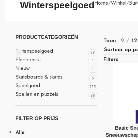
Home
Winkel
Bui
Winterspeelgoed
PRODUCTCATEGORIEËN
Toon
9
12
Buitenspeelgoed
89
Filters
Electronica
3
Nieuw
4
Skateboards & skates
5
Speelgoed
785
Spellen en puzzels
88
FILTER OP PRIJS
Basic Sn
Alle
Sneeuwschep