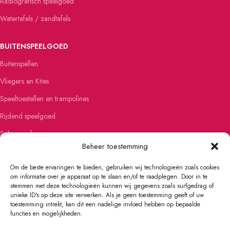
Radiografisch speelgoed
Watertafels / zandtafels
BUITENSPEELGOED
Buitenspellen
Vliegers en Kites
Speeltoestellen en trampolines
Rijdend speelgoed
Schommels
Beheer toestemming
Steppen
Om de beste ervaringen te bieden, gebruiken wij technologieën zoals cookies
om informatie over je apparaat op te slaan en/of te raadplegen. Door in te
FIETSEN EN SKATEN
stemmen met deze technologieën kunnen wij gegevens zoals surfgedrag of
unieke ID's op deze site verwerken. Als je geen toestemming geeft of uw
Kinderfietsen
toestemming intrekt, kan dit een nadelige invloed hebben op bepaalde
Loopfietsen
functies en mogelijkheden.