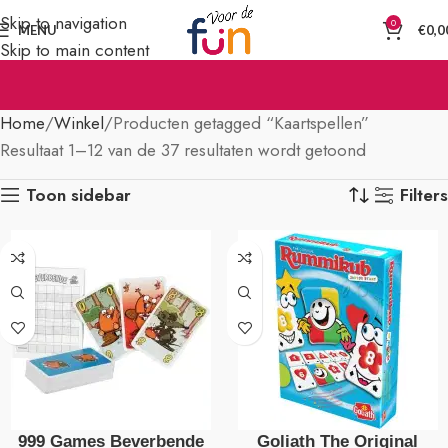
Skip to navigation
0
MENU
€
0,0
Skip to main content
Home
Winkel
Producten getagged “Kaartspellen”
Resultaat 1–12 van de 37 resultaten wordt getoond
Toon sidebar
Filters
999 Games Beverbende
Goliath The Original