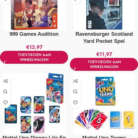
999 Games Audition
Ravensburger Scotland
Yard Pocket Spel
€
13,97
€
11,97
TOEVOEGEN AAN
WINKELWAGEN
TOEVOEGEN AAN
WINKELWAGEN
Mattel Uno Disney Lilo En
Mattel Uno Teams