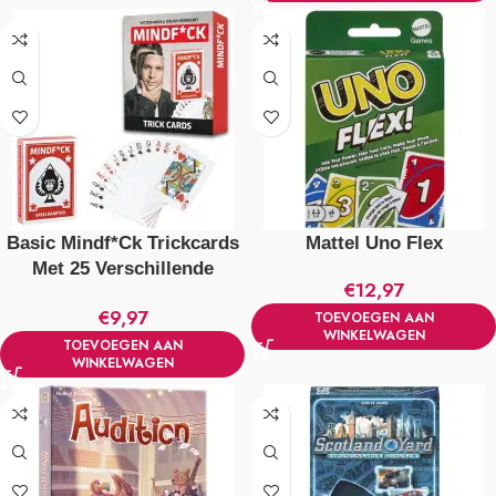
Basic Mindf*Ck Trickcards
Mattel Uno Flex
Met 25 Verschillende
€
12,97
Mindf*Ck Illusies
€
9,97
TOEVOEGEN AAN
WINKELWAGEN
TOEVOEGEN AAN
WINKELWAGEN