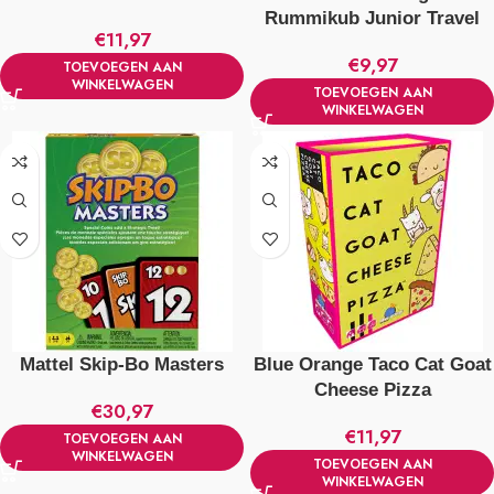
Rummikub Junior Travel
€
11,97
€
9,97
TOEVOEGEN AAN
WINKELWAGEN
TOEVOEGEN AAN
WINKELWAGEN
Mattel Skip-Bo Masters
Blue Orange Taco Cat Goat
Cheese Pizza
€
30,97
€
11,97
TOEVOEGEN AAN
WINKELWAGEN
TOEVOEGEN AAN
WINKELWAGEN