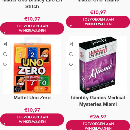
Stitch
€
10,97
€
10,97
TOEVOEGEN AAN
WINKELWAGEN
TOEVOEGEN AAN
WINKELWAGEN
Mattel Uno Zero
Identity Games Medical
Mysteries Miami
€
10,97
€
26,97
TOEVOEGEN AAN
WINKELWAGEN
TOEVOEGEN AAN
WINKELWAGEN