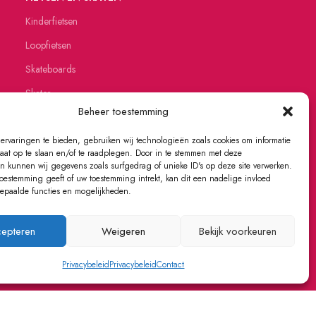
Kinderfietsen
Loopfietsen
Skateboards
Skates
Beheer toestemming
ervaringen te bieden, gebruiken wij technologieën zoals cookies om informatie
raat op te slaan en/of te raadplegen. Door in te stemmen met deze
n kunnen wij gegevens zoals surfgedrag of unieke ID's op deze site verwerken.
toestemming geeft of uw toestemming intrekt, kan dit een nadelige invloed
paalde functies en mogelijkheden.
epteren
Weigeren
Bekijk voorkeuren
Privacybeleid
Privacybeleid
Contact