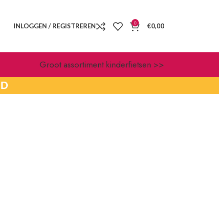
0
INLOGGEN / REGISTREREN
€
0,00
Groot assortiment kinderfietsen >>
ID