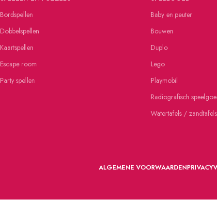
Bordspellen
Baby en peuter
Dobbelspellen
Bouwen
Kaartspellen
Duplo
Escape room
Lego
Party spellen
Playmobil
Radiografisch speelgo
Watertafels / zandtafels
ALGEMENE VOORWAARDEN
PRIVACY
VOORDEFUN.NL
2022 Powered by Handelsonderneming MELS.