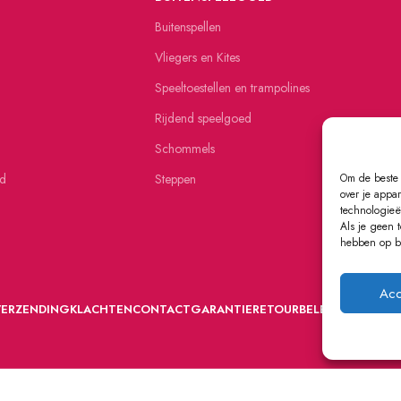
Buitenspellen
Vliegers en Kites
Speeltoestellen en trampolines
Rijdend speelgoed
Schommels
ed
Steppen
Om de beste 
over je appa
technologieë
Als je geen 
hebben op be
Acc
VERZENDING
KLACHTEN
CONTACT
GARANTIE
RETOURBELEID