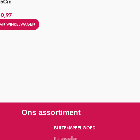
05Cm
80,97
AN WINKELWAGEN
Ons assortiment
BUITENSPEELGOED
Buitenspellen