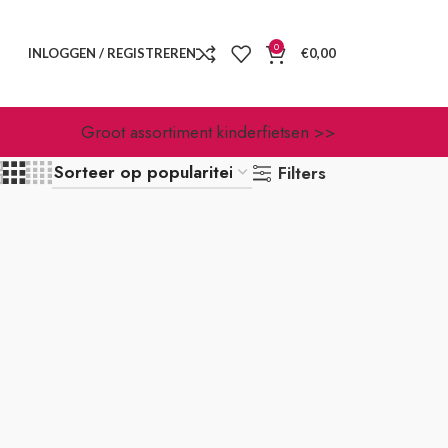
0
INLOGGEN / REGISTREREN
€
0,00
Groot assortiment kinderfietsen >>
Filters