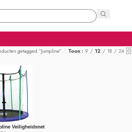
oducten getagged “Jumpline”
Toon
9
12
18
24
line Veiligheidsnet