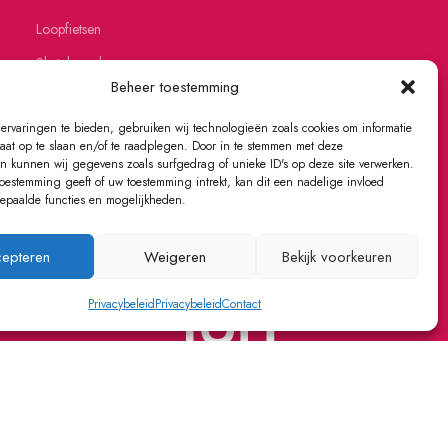
Loopfietsen
Skateboards
Beheer toestemming
Skates
ervaringen te bieden, gebruiken wij technologieën zoals cookies om informatie
raat op te slaan en/of te raadplegen. Door in te stemmen met deze
n kunnen wij gegevens zoals surfgedrag of unieke ID's op deze site verwerken.
toestemming geeft of uw toestemming intrekt, kan dit een nadelige invloed
paalde functies en mogelijkheden.
epteren
Weigeren
Bekijk voorkeuren
Privacybeleid
Privacybeleid
Contact