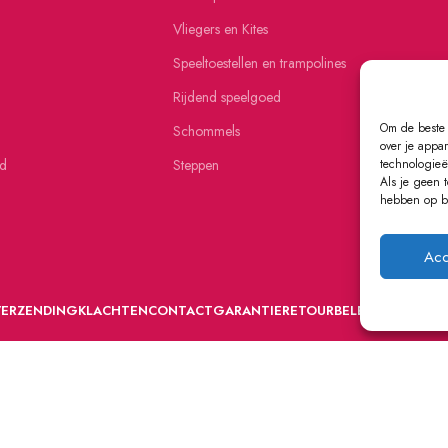
Vliegers en Kites
Speeltoestellen en trampolines
Rijdend speelgoed
Om de beste 
Schommels
over je appa
ed
Steppen
technologieë
Als je geen 
hebben op be
Acc
VERZENDING
KLACHTEN
CONTACT
GARANTIE
RETOURBELEID