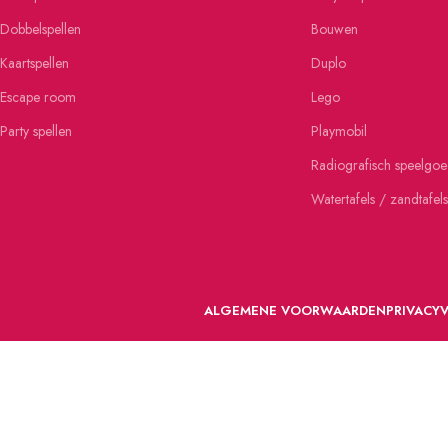
Dobbelspellen
Bouwen
Kaartspellen
Duplo
Escape room
Lego
Party spellen
Playmobil
Radiografisch speelgo
Watertafels / zandtafels
ALGEMENE VOORWAARDEN
PRIVACY
VOORDEFUN.NL
2022 Powered by Handelsonderneming MELS.