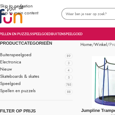
Skip to navigation
Skip to main content
PELLEN EN PUZZELS
SPEELGOED
BUITENSPEELGOED
PRODUCTCATEGORIEËN
Home
Winkel
Pr
Buitenspeelgoed
89
Electronica
3
Nieuw
4
Skateboards & skates
5
Speelgoed
785
Spellen en puzzels
88
Jumpline Trampo
FILTER OP PRIJS