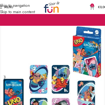
Skip to navigation
0
MENU
€
0,0
Skip to main content