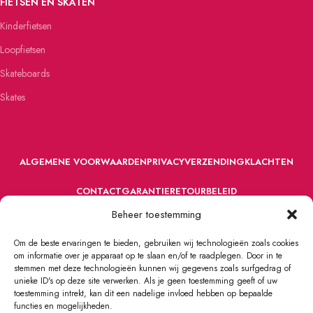
FIETSEN EN SKATEN
Kinderfietsen
Loopfietsen
Skateboards
Skates
ALGEMENE VOORWAARDEN
PRIVACY
VERZENDING
KLACHTEN
CONTACT
GARANTIE
RETOURBELEID
Beheer toestemming
Om de beste ervaringen te bieden, gebruiken wij technologieën zoals cookies
om informatie over je apparaat op te slaan en/of te raadplegen. Door in te
stemmen met deze technologieën kunnen wij gegevens zoals surfgedrag of
unieke ID's op deze site verwerken. Als je geen toestemming geeft of uw
toestemming intrekt, kan dit een nadelige invloed hebben op bepaalde
VOORDEFUN.NL
2022 Powered by Handelsonderneming MELS.
functies en mogelijkheden.