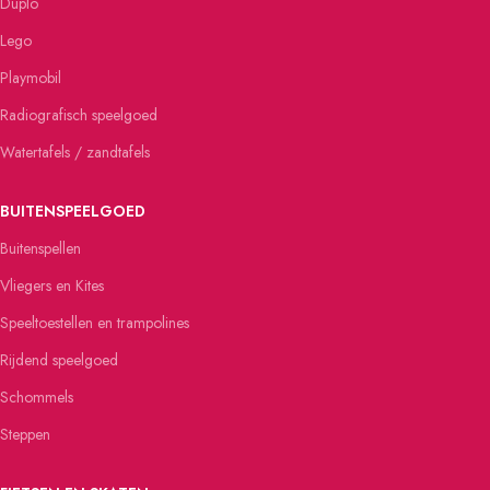
Duplo
Lego
Playmobil
Radiografisch speelgoed
Watertafels / zandtafels
BUITENSPEELGOED
Buitenspellen
Vliegers en Kites
Speeltoestellen en trampolines
Rijdend speelgoed
Schommels
Steppen