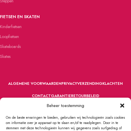
Steppen
FIETSEN EN SKATEN
Kinderfietsen
Loopfietsen
Skateboards
Skates
ALGEMENE VOORWAARDEN
PRIVACY
VERZENDING
KLACHTEN
CONTACT
GARANTIE
RETOURBELEID
Beheer toestemming
Om de beste ervaringen te bieden, gebruiken wij technologieën zoals cookies
om informatie over je apparaat op te slaan en/of te raadplegen. Door in te
stemmen met deze technologieën kunnen wij gegevens zoals surfgedrag of