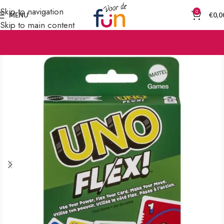
Skip to navigation
0
MENU
€
0,0
Skip to main content