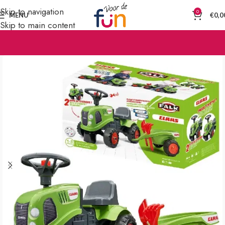
Skip to navigation
0
MENU
€
0,0
Skip to main content