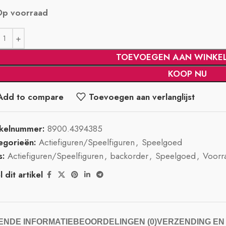
Op voorraad
TOEVOEGEN AAN WINKE
KOOP NU
Add to compare
Toevoegen aan verlanglijst
ikelnummer:
8900.4394385
egorieën:
Actiefiguren/Speelfiguren
,
Speelgoed
s:
Actiefiguren/Speelfiguren
,
backorder
,
Speelgoed
,
Voorr
 dit artikel
NDE INFORMATIE
BEOORDELINGEN (0)
VERZENDING EN