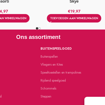
sorti
Skye
4,97
€
19,97
AN WINKELWAGEN
TOEVOEGEN AAN WINKELWAGEN
Ons assortiment
BUITENSPEELGOED
Buitenspellen
Vliegers en Kites
Speeltoestellen en trampolines
Rijdend speelgoed
Schommels
ed
Steppen