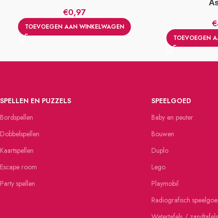
As
€
0,97
€
TOEVOEGEN AAN WINKELWAGEN
TOEVOEGEN A
SPELLEN EN PUZZELS
SPEELGOED
Bordspellen
Baby en peuter
Dobbelspellen
Bouwen
Kaartspellen
Duplo
Escape room
Lego
Party spellen
Playmobil
Radiografisch speelgo
Watertafels / zandtafels