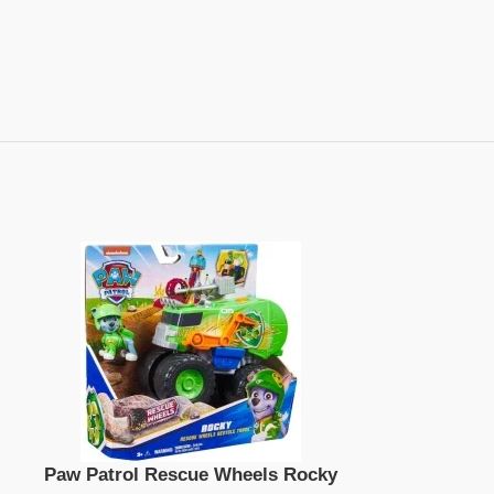
Paw Patrol Rescue Wheels Rocky
Basic S