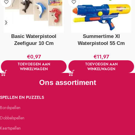
Basic Waterpistool
Summertime Xl
Zeefiguur 10 Cm
Waterpistool 55 Cm
Verschillende Uitvoeringen
Verschillende Kleuren
€
0,97
€
11,97
TOEVOEGEN AAN
TOEVOEGEN AAN
WINKELWAGEN
WINKELWAGEN
Ons assortiment
SPELLEN EN PUZZELS
Bordspellen
Dobbelspellen
Kaartspellen