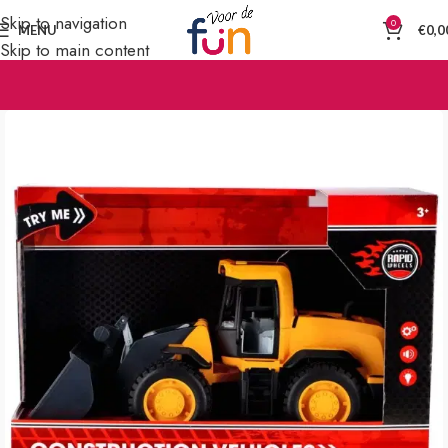
Skip to navigation
0
MENU
€
0,0
Skip to main content