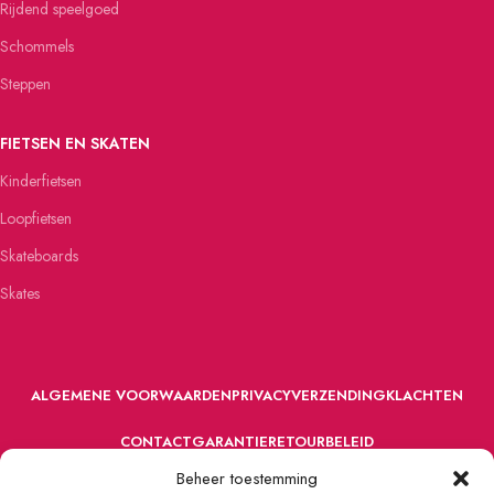
Rijdend speelgoed
Schommels
Steppen
FIETSEN EN SKATEN
Kinderfietsen
Loopfietsen
Skateboards
Skates
ALGEMENE VOORWAARDEN
PRIVACY
VERZENDING
KLACHTEN
CONTACT
GARANTIE
RETOURBELEID
Beheer toestemming