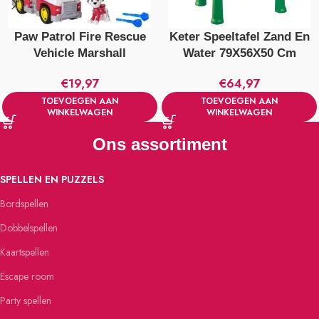
Paw Patrol Fire Rescue
Keter Speeltafel Zand En
Vehicle Marshall
Water 79X56X50 Cm
€
19,97
€
64,97
TOEVOEGEN AAN
TOEVOEGEN AAN
WINKELWAGEN
WINKELWAGEN
Ons assortiment
SPELLEN EN PUZZELS
Bordspellen
Dobbelspellen
Kaartspellen
Escape room
Party spellen