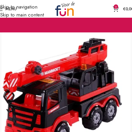
Skip to navigation
0
MENU
€
0,0
Skip to main content