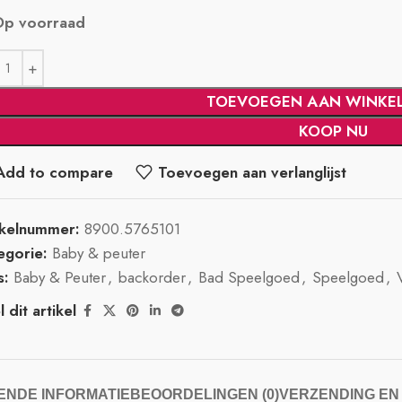
Op voorraad
TOEVOEGEN AAN WINKE
KOOP NU
Add to compare
Toevoegen aan verlanglijst
ikelnummer:
8900.5765101
egorie:
Baby & peuter
s:
Baby & Peuter
,
backorder
,
Bad Speelgoed
,
Speelgoed
,
 dit artikel
NDE INFORMATIE
BEOORDELINGEN (0)
VERZENDING EN