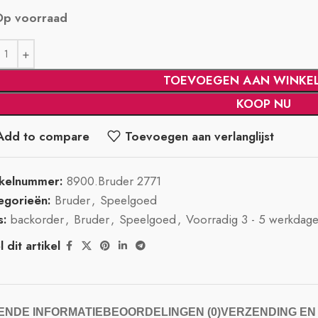
Op voorraad
TOEVOEGEN AAN WINKE
KOOP NU
Add to compare
Toevoegen aan verlanglijst
ikelnummer:
8900.Bruder 2771
egorieën:
Bruder
,
Speelgoed
s:
backorder
,
Bruder
,
Speelgoed
,
Voorradig 3 - 5 werkdag
 dit artikel
NDE INFORMATIE
BEOORDELINGEN (0)
VERZENDING EN