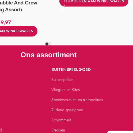
TOEVOEGEN AAN WINKELWAGEN
Rubble And Crew
ig Assorti
19,97
AN WINKELWAGEN
Ons assortiment
BUITENSPEELGOED
Buitenspellen
Vliegers en Kites
Speeltoestellen en trampolines
Rijdend speelgoed
Schommels
ed
Steppen