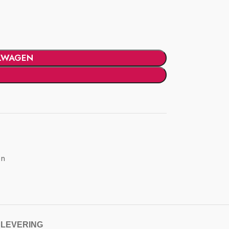
LWAGEN
en
 LEVERING