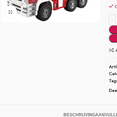
Klik om te vergroten
Art
Cat
Tag
Deel
BESCHRIJVING
AANVULLE