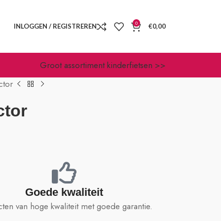
0
INLOGGEN / REGISTREREN
€
0,00
Groot assortiment kinderfietsen >>
ctor
ctor
Goede kwaliteit
ten van hoge kwaliteit met goede garantie.