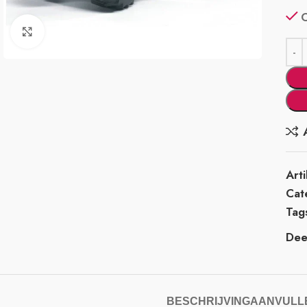
Klik om te vergroten
Art
Cat
Tag
Deel
BESCHRIJVING
AANVULLE