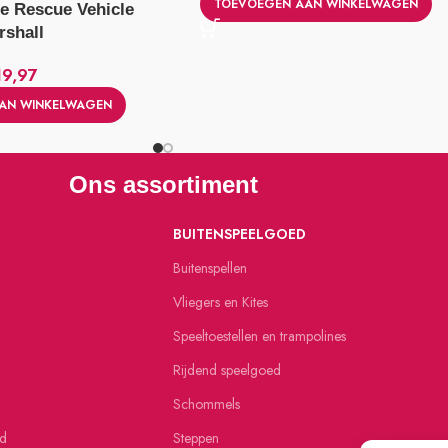
TOEVOEGEN AAN WINKELWAGEN
re Rescue Vehicle
rshall
19,97
AN WINKELWAGEN
Ons assortiment
BUITENSPEELGOED
Buitenspellen
Vliegers en Kites
Speeltoestellen en trampolines
Rijdend speelgoed
Schommels
ed
Steppen