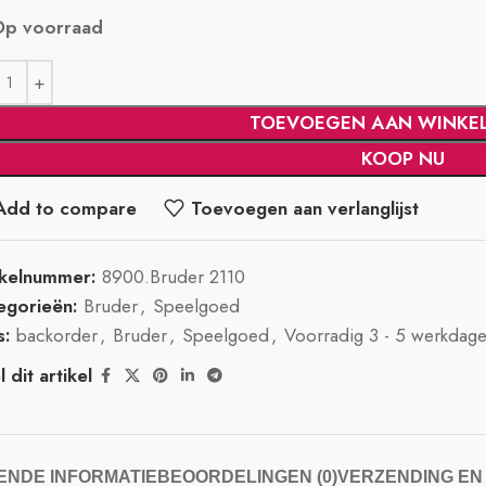
Op voorraad
TOEVOEGEN AAN WINKE
KOOP NU
Add to compare
Toevoegen aan verlanglijst
ikelnummer:
8900.Bruder 2110
egorieën:
Bruder
,
Speelgoed
s:
backorder
,
Bruder
,
Speelgoed
,
Voorradig 3 - 5 werkdag
 dit artikel
NDE INFORMATIE
BEOORDELINGEN (0)
VERZENDING EN