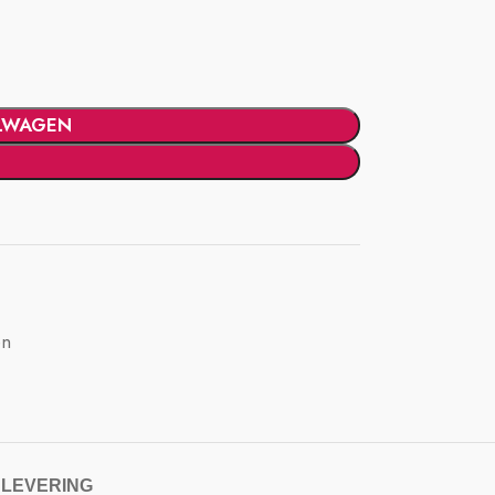
LWAGEN
en
 LEVERING