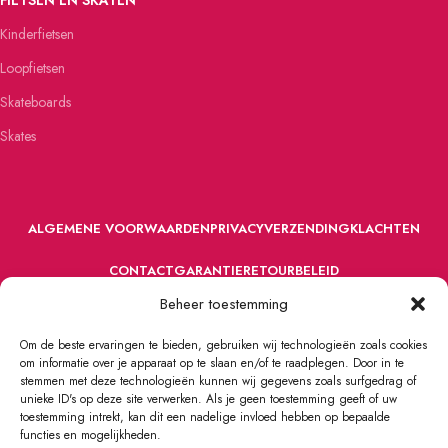
Kinderfietsen
Loopfietsen
Skateboards
Skates
ALGEMENE VOORWAARDEN
PRIVACY
VERZENDING
KLACHTEN
CONTACT
GARANTIE
RETOURBELEID
Beheer toestemming
Om de beste ervaringen te bieden, gebruiken wij technologieën zoals cookies
om informatie over je apparaat op te slaan en/of te raadplegen. Door in te
stemmen met deze technologieën kunnen wij gegevens zoals surfgedrag of
unieke ID's op deze site verwerken. Als je geen toestemming geeft of uw
toestemming intrekt, kan dit een nadelige invloed hebben op bepaalde
VOORDEFUN.NL
2022 Powered by Handelsonderneming MELS.
functies en mogelijkheden.