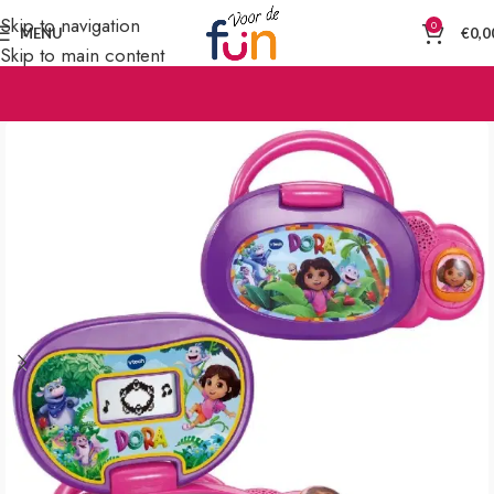
Skip to navigation
0
MENU
€
0,0
Skip to main content