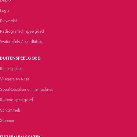
Lego
Playmobil
Radiografisch speelgoed
Watertafels / zandtafels
BUITENSPEELGOED
Buitenspellen
Vliegers en Kites
Speeltoestellen en trampolines
Rijdend speelgoed
Schommels
Steppen
FIETSEN EN SKATEN