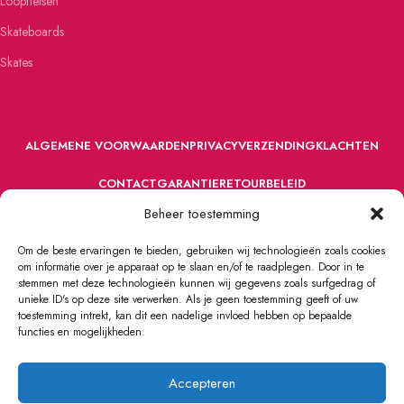
Loopfietsen
Skateboards
Skates
ALGEMENE VOORWAARDEN
PRIVACY
VERZENDING
KLACHTEN
CONTACT
GARANTIE
RETOURBELEID
Beheer toestemming
Om de beste ervaringen te bieden, gebruiken wij technologieën zoals cookies
om informatie over je apparaat op te slaan en/of te raadplegen. Door in te
stemmen met deze technologieën kunnen wij gegevens zoals surfgedrag of
unieke ID's op deze site verwerken. Als je geen toestemming geeft of uw
toestemming intrekt, kan dit een nadelige invloed hebben op bepaalde
VOORDEFUN.NL
2022 Powered by Handelsonderneming MELS.
functies en mogelijkheden.
Accepteren