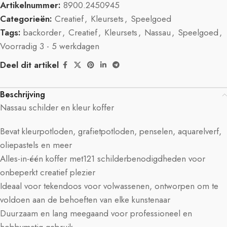
Artikelnummer:
8900.2450945
Categorieën:
Creatief
,
Kleursets
,
Speelgoed
Tags:
backorder
,
Creatief
,
Kleursets
,
Nassau
,
Speelgoed
,
Voorradig 3 - 5 werkdagen
Deel dit artikel
Beschrijving
Nassau schilder en kleur koffer
Bevat kleurpotloden, grafietpotloden, penselen, aquarelverf,
oliepastels en meer
Alles-in-één koffer met121 schilderbenodigdheden voor
onbeperkt creatief plezier
Ideaal voor tekendoos voor volwassenen, ontworpen om te
voldoen aan de behoeften van elke kunstenaar
Duurzaam en lang meegaand voor professioneel en