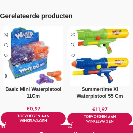
Gerelateerde producten
Basic Mini Waterpistool
Summertime Xl
11Cm
Waterpistool 55 Cm
Verschillende Kleuren
€
0,97
€
11,97
TOEVOEGEN AAN
TOEVOEGEN AAN
WINKELWAGEN
WINKELWAGEN