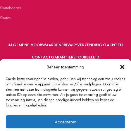
Skateboards
Skates
ALGEMENE VOORWAARDEN
PRIVACY
VERZENDING
KLACHTEN
CONTACT
GARANTIE
RETOURBELEID
Beheer toestemming
Om de beste ervaringen te bieden, gebruiken wij technologieën zoals cookies
om informatie over je apparaat op te slaan en/of te raadplegen. Door in te
stemmen met deze technologieën kunnen wij gegevens zoals surfgedrag of
unieke ID's op deze site verwerken. Als je geen toestemming geeft of uw
toestemming intrekt, kan dit een nadelige invloed hebben op bepaalde
VOORDEFUN.NL
2022 Powered by Handelsonderneming MELS.
functies en mogelijkheden.
Accepteren