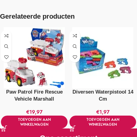
Gerelateerde producten
Paw Patrol Fire Rescue
Diversen Waterpistool 14
Vehicle Marshall
Cm
€
19,97
€
1,97
TOEVOEGEN AAN
TOEVOEGEN AAN
WINKELWAGEN
WINKELWAGEN