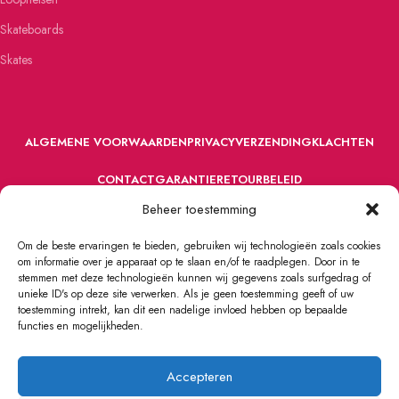
Skateboards
Skates
ALGEMENE VOORWAARDEN
PRIVACY
VERZENDING
KLACHTEN
CONTACT
GARANTIE
RETOURBELEID
Beheer toestemming
Om de beste ervaringen te bieden, gebruiken wij technologieën zoals cookies
om informatie over je apparaat op te slaan en/of te raadplegen. Door in te
stemmen met deze technologieën kunnen wij gegevens zoals surfgedrag of
unieke ID's op deze site verwerken. Als je geen toestemming geeft of uw
toestemming intrekt, kan dit een nadelige invloed hebben op bepaalde
VOORDEFUN.NL
2022 Powered by Handelsonderneming MELS.
functies en mogelijkheden.
Accepteren