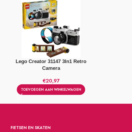
Lego Creator 31147 3In1 Retro
Lego Class
Camera
€
20,97
TOEVOEGEN AAN WINKELWAGEN
TOEVOEGE
FIETSEN EN SKATEN