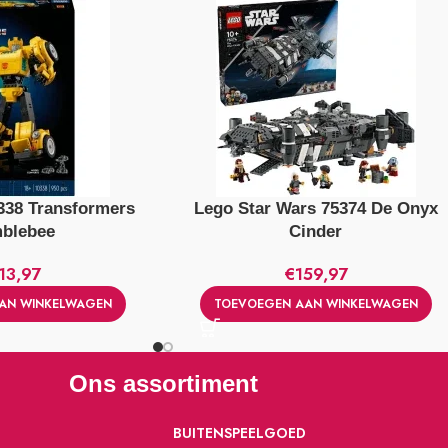
338 Transformers
Lego Star Wars 75374 De Onyx
blebee
Cinder
13,97
€
159,97
AN WINKELWAGEN
TOEVOEGEN AAN WINKELWAGEN
Ons assortiment
BUITENSPEELGOED