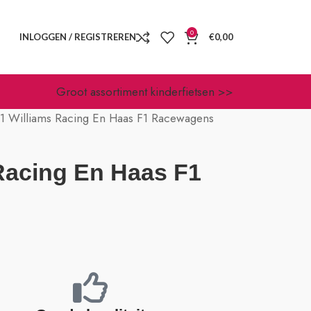
0
INLOGGEN / REGISTREREN
€
0,00
Groot assortiment kinderfietsen >>
1 Williams Racing En Haas F1 Racewagens
Racing En Haas F1