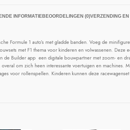
NDE INFORMATIE
BEOORDELINGEN (0)
VERZENDING EN
tische Formule 1 auto’s met gladde banden. Voeg de minifigur
bouwsets met F1 thema voor kinderen en volwassenen. Deze 
es in de Builder app  een digitale bouwpartner met zoom- en 
en overal om zich heen interessante voertuigen en machines. 
nages voor rollenspellen. Kinderen kunnen deze racewagenset