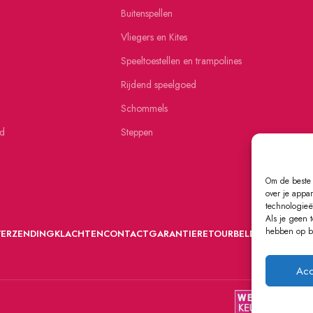
Buitenspellen
Vliegers en Kites
Speeltoestellen en trampolines
Rijdend speelgoed
Schommels
ed
Steppen
Om de beste 
over je appa
technologieë
Als je geen 
hebben op be
VERZENDING
KLACHTEN
CONTACT
GARANTIE
RETOURBELEID
Acc