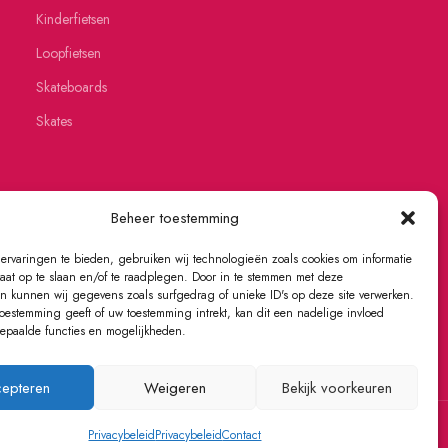
Kinderfietsen
Loopfietsen
Skateboards
Skates
Beheer toestemming
ervaringen te bieden, gebruiken wij technologieën zoals cookies om informatie
raat op te slaan en/of te raadplegen. Door in te stemmen met deze
n kunnen wij gegevens zoals surfgedrag of unieke ID's op deze site verwerken.
toestemming geeft of uw toestemming intrekt, kan dit een nadelige invloed
paalde functies en mogelijkheden.
epteren
Weigeren
Bekijk voorkeuren
Privacybeleid
Privacybeleid
Contact