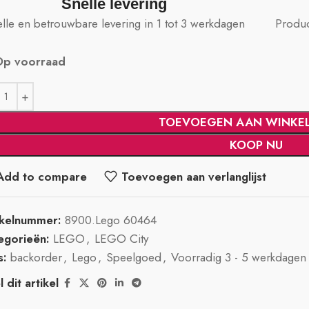
Snelle levering
lle en betrouwbare levering in 1 tot 3 werkdagen
Produc
Op voorraad
TOEVOEGEN AAN WINKE
KOOP NU
Add to compare
Toevoegen aan verlanglijst
ikelnummer:
8900.Lego 60464
egorieën:
LEGO
,
LEGO City
s:
backorder
,
Lego
,
Speelgoed
,
Voorradig 3 - 5 werkdagen
 dit artikel