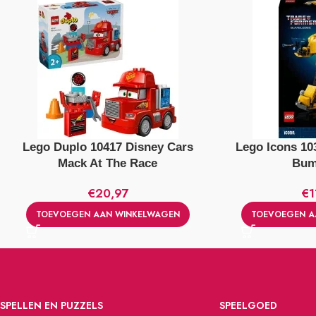
Lego Duplo 10417 Disney Cars
Lego Icons 10
Mack At The Race
Bum
€
20,97
€
1
TOEVOEGEN AAN WINKELWAGEN
TOEVOEGEN A
SPELLEN EN PUZZELS
SPEELGOED