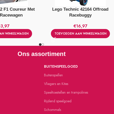
42 F1 Coureur Met
Lego Technic 42164 Offroad
 Racewagen
Racebuggy
13,97
€
16,97
AN WINKELWAGEN
TOEVOEGEN AAN WINKELWAGEN
Ons assortiment
BUITENSPEELGOED
Buitenspellen
Vliegers en Kites
Speeltoestellen en trampolines
Rijdend speelgoed
Schommels