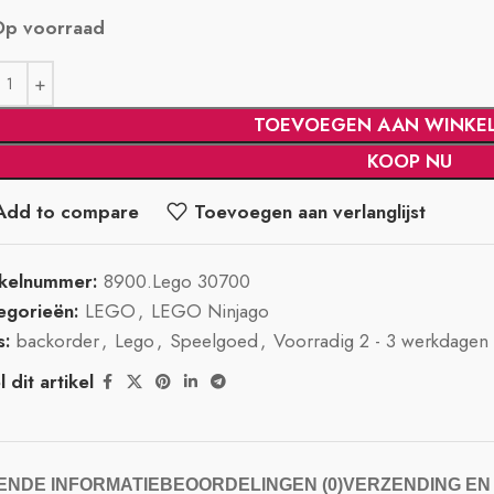
Op voorraad
TOEVOEGEN AAN WINKE
KOOP NU
Add to compare
Toevoegen aan verlanglijst
ikelnummer:
8900.Lego 30700
egorieën:
LEGO
,
LEGO Ninjago
s:
backorder
,
Lego
,
Speelgoed
,
Voorradig 2 - 3 werkdagen
 dit artikel
NDE INFORMATIE
BEOORDELINGEN (0)
VERZENDING EN