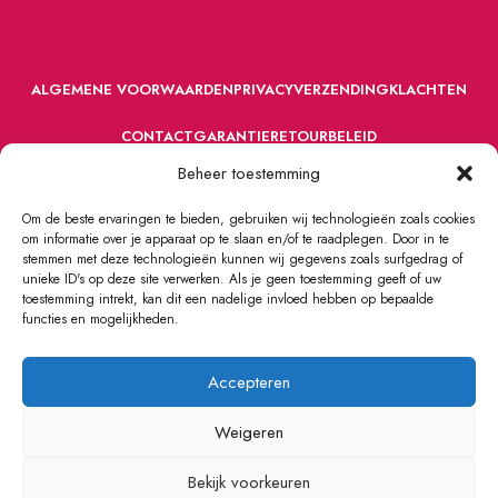
ALGEMENE VOORWAARDEN
PRIVACY
VERZENDING
KLACHTEN
CONTACT
GARANTIE
RETOURBELEID
Beheer toestemming
Om de beste ervaringen te bieden, gebruiken wij technologieën zoals cookies
om informatie over je apparaat op te slaan en/of te raadplegen. Door in te
stemmen met deze technologieën kunnen wij gegevens zoals surfgedrag of
unieke ID's op deze site verwerken. Als je geen toestemming geeft of uw
toestemming intrekt, kan dit een nadelige invloed hebben op bepaalde
VOORDEFUN.NL
2022 Powered by Handelsonderneming MELS.
functies en mogelijkheden.
Accepteren
Weigeren
Bekijk voorkeuren