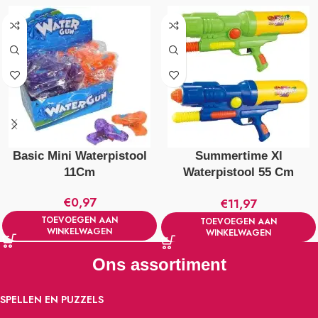
Basic Mini Waterpistool
Summertime Xl
11Cm
Waterpistool 55 Cm
Verschillende Kleuren
€
0,97
€
11,97
TOEVOEGEN AAN
TOEVOEGEN AAN
WINKELWAGEN
WINKELWAGEN
Ons assortiment
SPELLEN EN PUZZELS