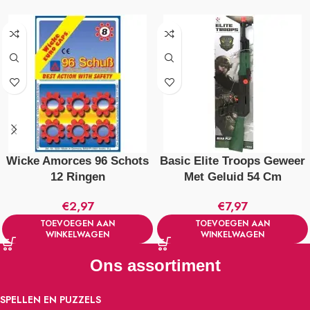
Wicke Amorces 96 Schots
Basic Elite Troops Geweer
12 Ringen
Met Geluid 54 Cm
€
2,97
€
7,97
TOEVOEGEN AAN
TOEVOEGEN AAN
WINKELWAGEN
WINKELWAGEN
Ons assortiment
SPELLEN EN PUZZELS