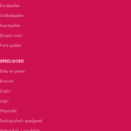
Bordspellen
Dobbelspellen
Kaartspellen
Escape room
Party spellen
SPEELGOED
Baby en peuter
Bouwen
Duplo
Lego
Playmobil
Radiografisch speelgoed
Watertafels / zandtafels