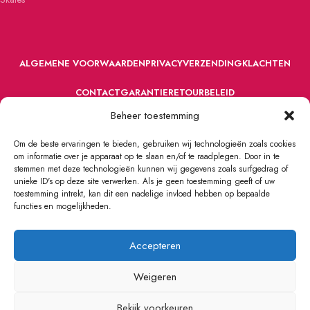
ALGEMENE VOORWAARDEN
PRIVACY
VERZENDING
KLACHTEN
CONTACT
GARANTIE
RETOURBELEID
Beheer toestemming
Om de beste ervaringen te bieden, gebruiken wij technologieën zoals cookies
om informatie over je apparaat op te slaan en/of te raadplegen. Door in te
stemmen met deze technologieën kunnen wij gegevens zoals surfgedrag of
unieke ID's op deze site verwerken. Als je geen toestemming geeft of uw
toestemming intrekt, kan dit een nadelige invloed hebben op bepaalde
VOORDEFUN.NL
2022 Powered by Handelsonderneming MELS.
functies en mogelijkheden.
Accepteren
Weigeren
Bekijk voorkeuren