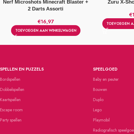
Nerf Microshots Minecraft Blaster +
Zuru X-Sho
2 Darts Assorti
€
€
16,97
TOEVOEGEN A
TOEVOEGEN AAN WINKELWAGEN
SPELLEN EN PUZZELS
SPEELGOED
Bordspellen
Baby en peuter
Dobbelspellen
Bouwen
Kaartspellen
Duplo
Escape room
Lego
Party spellen
Playmobil
Radiografisch speelgo