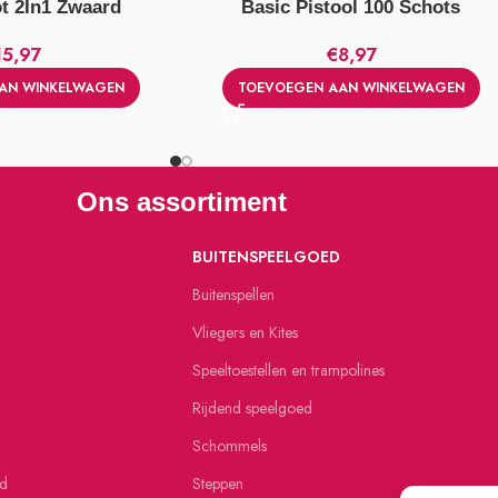
t 2In1 Zwaard
Basic Pistool 100 Schots
15,97
€
8,97
AN WINKELWAGEN
TOEVOEGEN AAN WINKELWAGEN
Ons assortiment
BUITENSPEELGOED
Buitenspellen
Vliegers en Kites
Speeltoestellen en trampolines
Rijdend speelgoed
Schommels
ed
Steppen