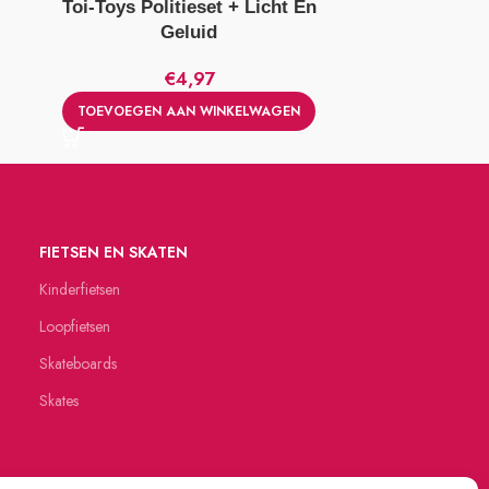
Toi-Toys Politieset + Licht En
Lego Class
Geluid
€
4,97
TOEVOEGEN AAN WINKELWAGEN
TOEVOEGE
FIETSEN EN SKATEN
Kinderfietsen
Loopfietsen
Skateboards
Skates