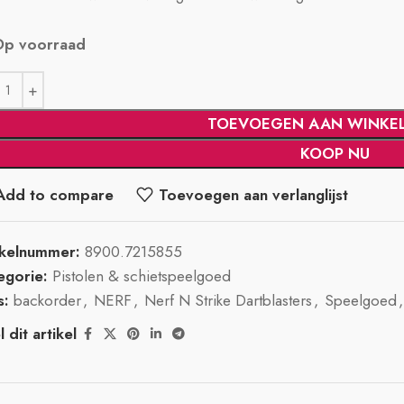
Op voorraad
TOEVOEGEN AAN WINKE
KOOP NU
Add to compare
Toevoegen aan verlanglijst
ikelnummer:
8900.7215855
egorie:
Pistolen & schietspeelgoed
s:
backorder
,
NERF
,
Nerf N Strike Dartblasters
,
Speelgoed
,
 dit artikel