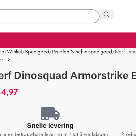
me
Winkel
Speelgoed
Pistolen & schietspeelgoed
Nerf Dino
erf Dinosquad Armorstrike B
44,97
Snelle levering
lle en betrouwbare levering in 1 tot 3 werkdagen
Produc