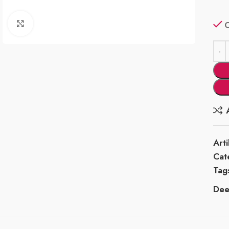
Klik om te vergroten
Art
Cat
Tag
Deel