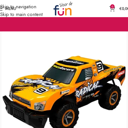
Skip to navigation
0
MENU
€
0,0
Skip to main content