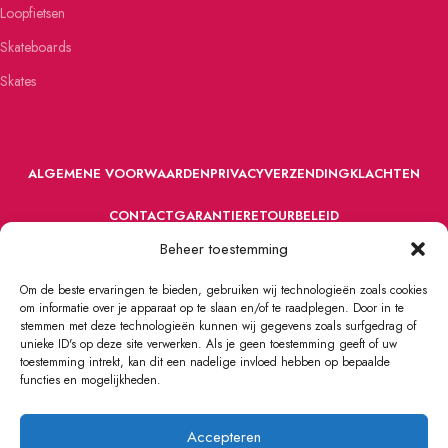
Loopfietsen
Skateboards
Skates
ALGEMENE VOORWAARDEN
PRIVACY
VERZENDING
KLACHTEN
CONTACT
GARANTIE
RETOURBELEID
Beheer toestemming
Om de beste ervaringen te bieden, gebruiken wij technologieën zoals cookies
om informatie over je apparaat op te slaan en/of te raadplegen. Door in te
stemmen met deze technologieën kunnen wij gegevens zoals surfgedrag of
unieke ID's op deze site verwerken. Als je geen toestemming geeft of uw
toestemming intrekt, kan dit een nadelige invloed hebben op bepaalde
VOORDEFUN.NL
2022 Powered by Handelsonderneming MELS.
functies en mogelijkheden.
Accepteren