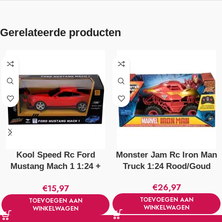
Gerelateerde producten
Kool Speed Rc Ford
Monster Jam Rc Iron Man
Mustang Mach 1 1:24 +
Truck 1:24 Rood/Goud
Licht Rood
€
26,97
€
15,97
TOEVOEGEN AAN
TOEVOEGEN AAN
WINKELWAGEN
WINKELWAGEN