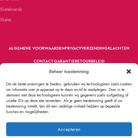
Skateboards
Skates
ALGEMENE VOORWAARDEN
PRIVACY
VERZENDING
KLACHTEN
CONTACT
GARANTIE
RETOURBELEID
Beheer toestemming
Om de beste ervaringen te bieden, gebruiken wij technologieën zoals cookies
om informatie over je apparaat op te slaan en/of te raadplegen. Door in te
stemmen met deze technologieën kunnen wij gegevens zoals surfgedrag of
unieke ID's op deze site verwerken. Als je geen toestemming geeft of uw
toestemming intrekt, kan dit een nadelige invloed hebben op bepaalde
VOORDEFUN.NL
2022 Powered by Handelsonderneming MELS.
functies en mogelijkheden.
Accepteren