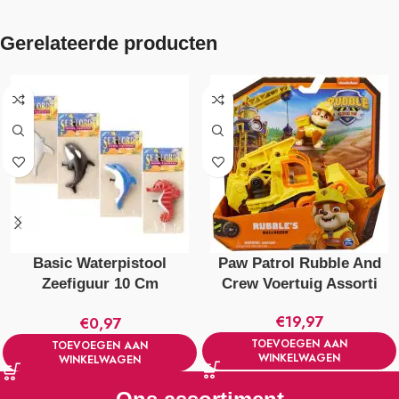
Gerelateerde producten
Basic Waterpistool
Paw Patrol Rubble And
Zeefiguur 10 Cm
Crew Voertuig Assorti
Verschillende Uitvoeringen
€
19,97
€
0,97
TOEVOEGEN AAN
TOEVOEGEN AAN
WINKELWAGEN
WINKELWAGEN