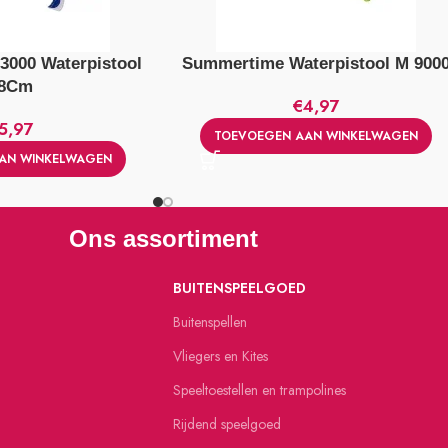
000 Waterpistool
Summertime Waterpistool M 900
8Cm
€
4,97
5,97
TOEVOEGEN AAN WINKELWAGEN
AN WINKELWAGEN
Ons assortiment
BUITENSPEELGOED
Buitenspellen
Vliegers en Kites
Speeltoestellen en trampolines
Rijdend speelgoed