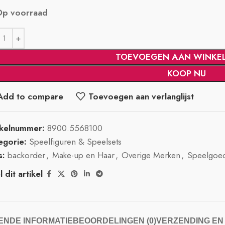
Op voorraad
TOEVOEGEN AAN WINKE
KOOP NU
Add to compare
Toevoegen aan verlanglijst
ikelnummer:
8900.5568100
egorie:
Speelfiguren & Speelsets
s:
backorder
,
Make-up en Haar
,
Overige Merken
,
Speelgoe
 dit artikel
NDE INFORMATIE
BEOORDELINGEN (0)
VERZENDING EN