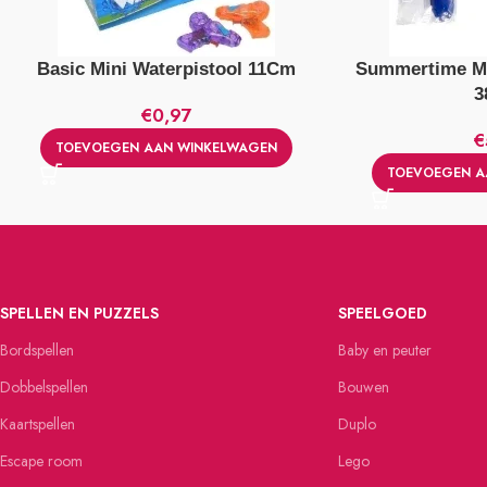
Basic Mini Waterpistool 11Cm
Summertime M3
3
€
0,97
€
TOEVOEGEN AAN WINKELWAGEN
TOEVOEGEN A
SPELLEN EN PUZZELS
SPEELGOED
Bordspellen
Baby en peuter
Dobbelspellen
Bouwen
Kaartspellen
Duplo
Escape room
Lego