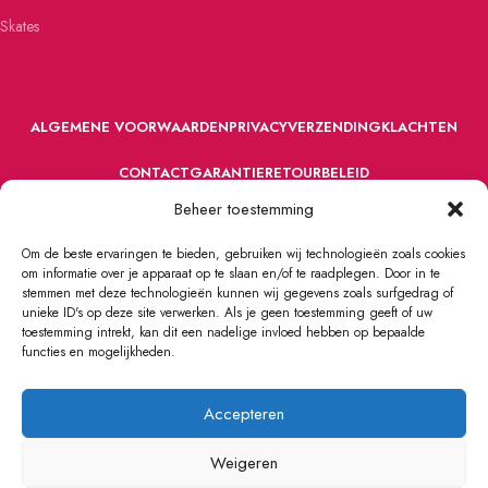
Skates
ALGEMENE VOORWAARDEN
PRIVACY
VERZENDING
KLACHTEN
CONTACT
GARANTIE
RETOURBELEID
Beheer toestemming
Om de beste ervaringen te bieden, gebruiken wij technologieën zoals cookies
om informatie over je apparaat op te slaan en/of te raadplegen. Door in te
stemmen met deze technologieën kunnen wij gegevens zoals surfgedrag of
unieke ID's op deze site verwerken. Als je geen toestemming geeft of uw
toestemming intrekt, kan dit een nadelige invloed hebben op bepaalde
VOORDEFUN.NL
2022 Powered by Handelsonderneming MELS.
functies en mogelijkheden.
Accepteren
Weigeren