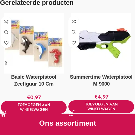
Gerelateerde producten
Basic Waterpistool
Summertime Waterpistool
Zeefiguur 10 Cm
M 9000
Verschillende Uitvoeringen
€
4,97
€
0,97
TOEVOEGEN AAN
TOEVOEGEN AAN
WINKELWAGEN
WINKELWAGEN
Ons assortiment