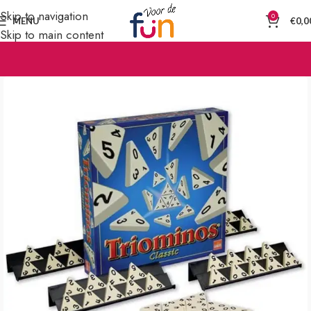
Skip to navigation
0
MENU
€
0,0
Skip to main content