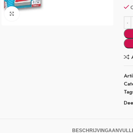
Klik om te vergroten
Art
Cat
Tag
Deel
BESCHRIJVING
AANVULLE