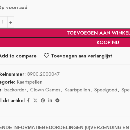
Op voorraad
TOEVOEGEN AAN WINKE
KOOP NU
Add to compare
Toevoegen aan verlanglijst
ikelnummer:
8900.2000047
egorie:
Kaartspellen
s:
backorder
,
Clown Games
,
Kaartspellen
,
Speelgoed
,
Spe
 dit artikel
NDE INFORMATIE
BEOORDELINGEN (0)
VERZENDING EN