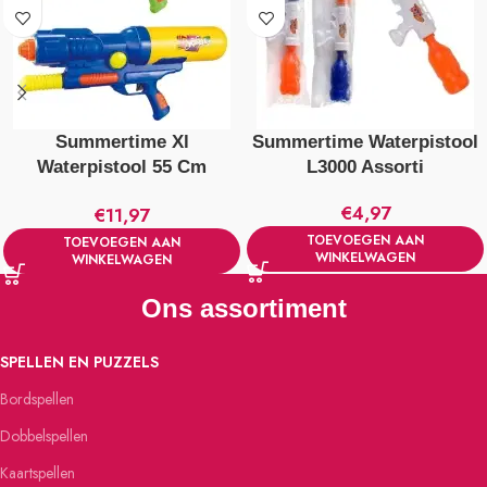
Summertime Xl
Summertime Waterpistool
Waterpistool 55 Cm
L3000 Assorti
Verschillende Kleuren
€
4,97
€
11,97
TOEVOEGEN AAN
TOEVOEGEN AAN
WINKELWAGEN
WINKELWAGEN
Ons assortiment
SPELLEN EN PUZZELS
Bordspellen
Dobbelspellen
Kaartspellen