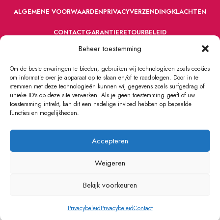
ALGEMENE VOORWAARDEN
PRIVACY
VERZENDING
KLACHTEN
CONTACT
GARANTIE
RETOURBELEID
Beheer toestemming
Om de beste ervaringen te bieden, gebruiken wij technologieën zoals cookies
om informatie over je apparaat op te slaan en/of te raadplegen. Door in te
stemmen met deze technologieën kunnen wij gegevens zoals surfgedrag of
unieke ID's op deze site verwerken. Als je geen toestemming geeft of uw
toestemming intrekt, kan dit een nadelige invloed hebben op bepaalde
VOORDEFUN.NL
2022 Powered by Handelsonderneming MELS.
functies en mogelijkheden.
Accepteren
Weigeren
Bekijk voorkeuren
0
Privacybeleid
Privacybeleid
Contact
Winkel
Verlanglijst
Winkelwagen
Mijn account