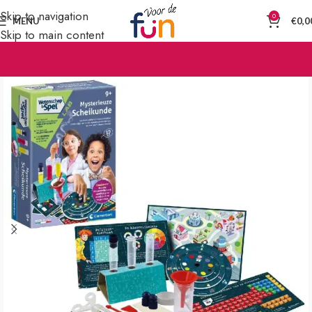
Skip to navigation
0
MENU
€
0,0
Skip to main content