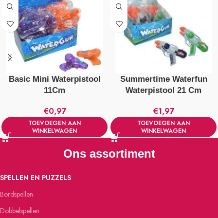
Basic Mini Waterpistool
Summertime Waterfun
11Cm
Waterpistool 21 Cm
€
0,97
€
1,97
TOEVOEGEN AAN
TOEVOEGEN AAN
WINKELWAGEN
WINKELWAGEN
Ons assortiment
SPELLEN EN PUZZELS
Bordspellen
Dobbelspellen