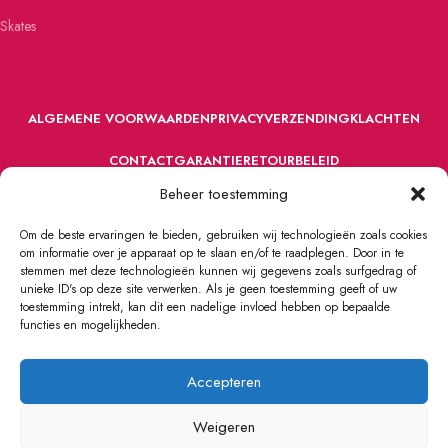
Skates
ALGEMENE VOORWAARDEN
PRIVACY
VERZENDING
KLACHTEN
CONTACT
GARANTIE
RETOURBELEID
Beheer toestemming
Om de beste ervaringen te bieden, gebruiken wij technologieën zoals cookies
om informatie over je apparaat op te slaan en/of te raadplegen. Door in te
stemmen met deze technologieën kunnen wij gegevens zoals surfgedrag of
unieke ID's op deze site verwerken. Als je geen toestemming geeft of uw
toestemming intrekt, kan dit een nadelige invloed hebben op bepaalde
VOORDEFUN.NL
2022 Powered by Handelsonderneming MELS.
functies en mogelijkheden.
Accepteren
Weigeren