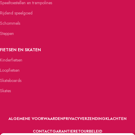
Speeltoestellen en trampolines
Rijdend speelgoed
Schommels
Steppen
FIETSEN EN SKATEN
Kinderfietsen
Loopfietsen
Skateboards
Skates
ALGEMENE VOORWAARDEN
PRIVACY
VERZENDING
KLACHTEN
CONTACT
GARANTIE
RETOURBELEID