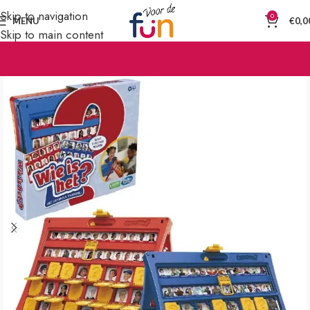
Skip to navigation
0
MENU
€
0,0
Skip to main content