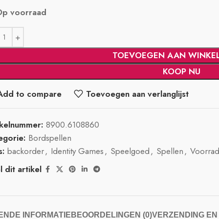
Op voorraad
TOEVOEGEN AAN WINKE
KOOP NU
Add to compare
Toevoegen aan verlanglijst
ikelnummer:
8900.6108860
egorie:
Bordspellen
s:
backorder
,
Identity Games
,
Speelgoed
,
Spellen
,
Voorrad
 dit artikel
NDE INFORMATIE
BEOORDELINGEN (0)
VERZENDING EN