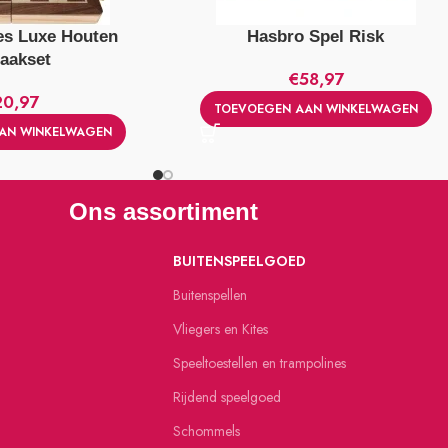
s Luxe Houten
Hasbro Spel Risk
aakset
€
58,97
20,97
TOEVOEGEN AAN WINKELWAGEN
AN WINKELWAGEN
Ons assortiment
BUITENSPEELGOED
Buitenspellen
Vliegers en Kites
Speeltoestellen en trampolines
Rijdend speelgoed
Schommels