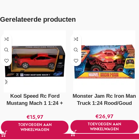
Gerelateerde producten
Kool Speed Rc Ford
Monster Jam Rc Iron Man
Mustang Mach 1 1:24 +
Truck 1:24 Rood/Goud
Licht Rood
€
26,97
€
15,97
TOEVOEGEN AAN
TOEVOEGEN AAN
WINKELWAGEN
WINKELWAGEN