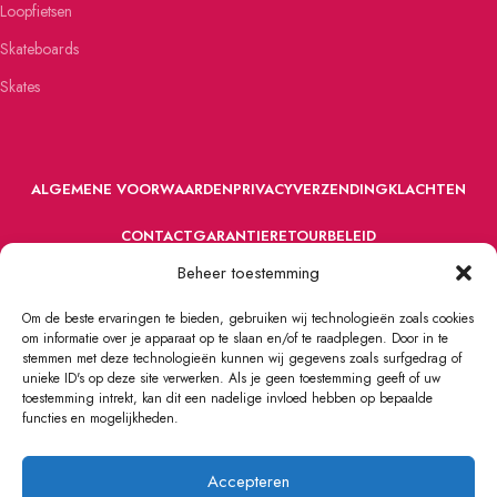
Loopfietsen
Skateboards
Skates
ALGEMENE VOORWAARDEN
PRIVACY
VERZENDING
KLACHTEN
CONTACT
GARANTIE
RETOURBELEID
Beheer toestemming
Om de beste ervaringen te bieden, gebruiken wij technologieën zoals cookies
om informatie over je apparaat op te slaan en/of te raadplegen. Door in te
stemmen met deze technologieën kunnen wij gegevens zoals surfgedrag of
unieke ID's op deze site verwerken. Als je geen toestemming geeft of uw
toestemming intrekt, kan dit een nadelige invloed hebben op bepaalde
VOORDEFUN.NL
2022 Powered by Handelsonderneming MELS.
functies en mogelijkheden.
Accepteren