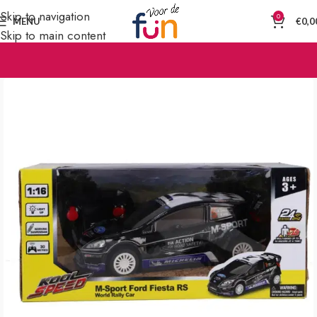
Skip to navigation
0
MENU
€
0,0
Skip to main content