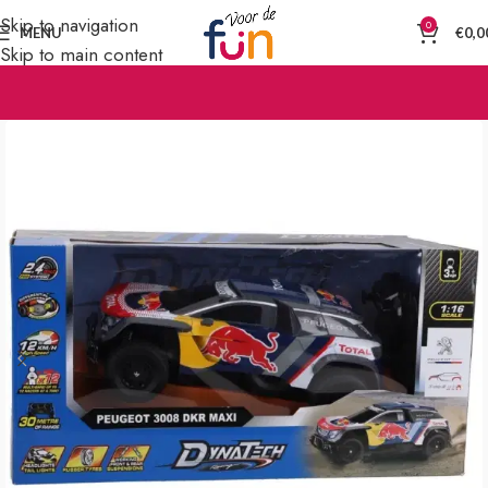
Skip to navigation
0
MENU
€
0,0
Skip to main content