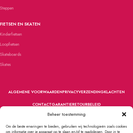
Steppen
FIETSEN EN SKATEN
Kinderfietsen
Loopfietsen
Skateboards
Skates
ALGEMENE VOORWAARDEN
PRIVACY
VERZENDING
KLACHTEN
CONTACT
GARANTIE
RETOURBELEID
Beheer toestemming
Om de beste ervaringen te bieden, gebruiken wij technologieën zoals cookies
om informatie over je apparaat op te slaan en/of te raadplegen. Door in te