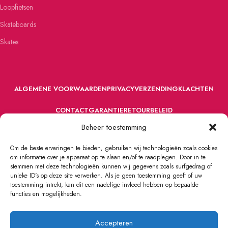
Loopfietsen
Skateboards
Skates
ALGEMENE VOORWAARDEN
PRIVACY
VERZENDING
KLACHTEN
CONTACT
GARANTIE
RETOURBELEID
Beheer toestemming
Om de beste ervaringen te bieden, gebruiken wij technologieën zoals cookies
om informatie over je apparaat op te slaan en/of te raadplegen. Door in te
stemmen met deze technologieën kunnen wij gegevens zoals surfgedrag of
unieke ID's op deze site verwerken. Als je geen toestemming geeft of uw
toestemming intrekt, kan dit een nadelige invloed hebben op bepaalde
VOORDEFUN.NL
2022 Powered by Handelsonderneming MELS.
functies en mogelijkheden.
Accepteren