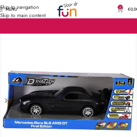
Skip to navigation
0
MENU
€
0,0
Skip to main content