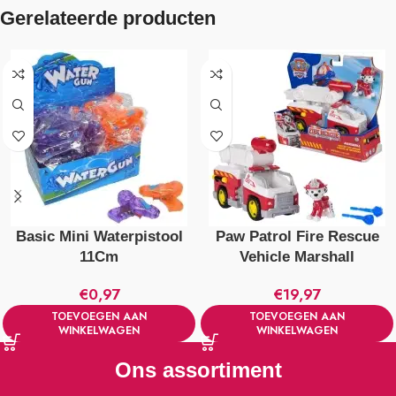
Gerelateerde producten
Basic Mini Waterpistool
Paw Patrol Fire Rescue
11Cm
Vehicle Marshall
€
0,97
€
19,97
TOEVOEGEN AAN
TOEVOEGEN AAN
WINKELWAGEN
WINKELWAGEN
Ons assortiment