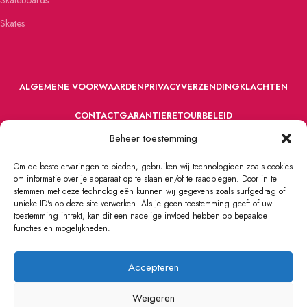
Skateboards
Skates
ALGEMENE VOORWAARDEN
PRIVACY
VERZENDING
KLACHTEN
CONTACT
GARANTIE
RETOURBELEID
Beheer toestemming
Om de beste ervaringen te bieden, gebruiken wij technologieën zoals cookies
om informatie over je apparaat op te slaan en/of te raadplegen. Door in te
stemmen met deze technologieën kunnen wij gegevens zoals surfgedrag of
unieke ID's op deze site verwerken. Als je geen toestemming geeft of uw
toestemming intrekt, kan dit een nadelige invloed hebben op bepaalde
VOORDEFUN.NL
2022 Powered by Handelsonderneming MELS.
functies en mogelijkheden.
Accepteren
Weigeren