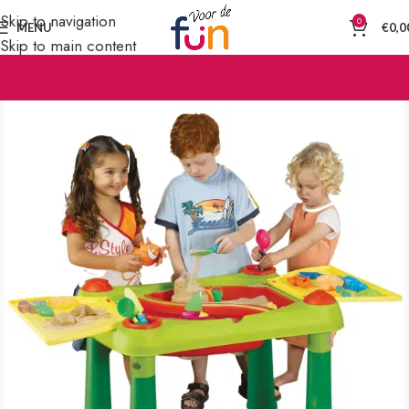
Skip to navigation
0
MENU
€
0,0
Skip to main content