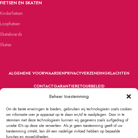
FIETSEN EN SKATEN
Kinderfietsen
Loopfietsen
Skateboards
Skates
ALGEMENE VOORWAARDEN
PRIVACY
VERZENDING
KLACHTEN
CONTACT
GARANTIE
RETOURBELEID
Beheer toestemming
Om de beste ervaringen te bieden, gebruiken wij technologieën zoals cookies
om informatie over je apparaat op te slaan en/of te raadplegen. Door in te
stemmen met deze technologieën kunnen wij gegevens zoals surfgedrag of
unieke ID's op deze site verwerken. Als je geen toestemming geeft of uw
toestemming intrekt, kan dit een nadelige invloed hebben op bepaalde
VOORDEFUN.NL
2022 Powered by Handelsonderneming MELS.
functies en mogelijkheden.