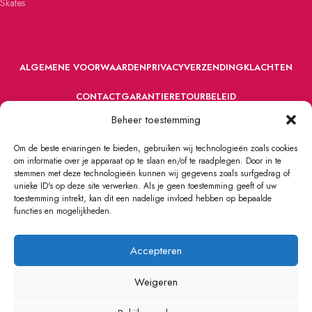
Skates
ALGEMENE VOORWAARDEN
PRIVACY
VERZENDING
KLACHTEN
CONTACT
GARANTIE
RETOURBELEID
Beheer toestemming
Om de beste ervaringen te bieden, gebruiken wij technologieën zoals cookies
om informatie over je apparaat op te slaan en/of te raadplegen. Door in te
stemmen met deze technologieën kunnen wij gegevens zoals surfgedrag of
unieke ID's op deze site verwerken. Als je geen toestemming geeft of uw
toestemming intrekt, kan dit een nadelige invloed hebben op bepaalde
VOORDEFUN.NL
2022 Powered by Handelsonderneming MELS.
functies en mogelijkheden.
Accepteren
Weigeren