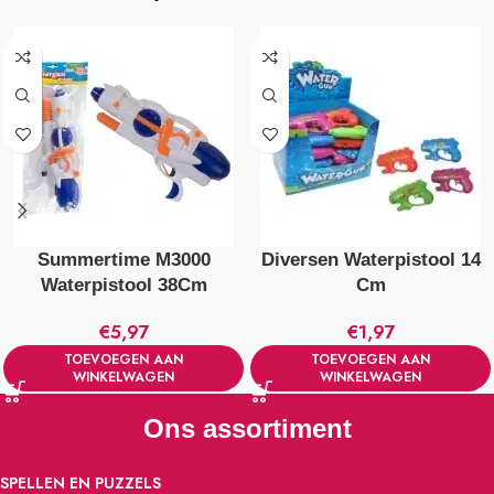
Summertime M3000
Diversen Waterpistool 14
Waterpistool 38Cm
Cm
€
5,97
€
1,97
TOEVOEGEN AAN
TOEVOEGEN AAN
WINKELWAGEN
WINKELWAGEN
Ons assortiment
SPELLEN EN PUZZELS