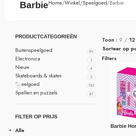
Home
Winkel
Speelgoed
Barbie
Barbie
PRODUCTCATEGORIEËN
Toon
9
12
Buitenspeelgoed
89
Filters
Electronica
3
Nieuw
4
Skateboards & skates
5
Speelgoed
785
Spellen en puzzels
87
FILTER OP PRIJS
Barbie Ho
Alle