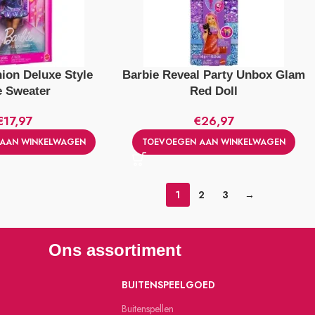
ion Deluxe Style
Barbie Reveal Party Unbox Glam
e Sweater
Red Doll
€
17,97
€
26,97
AAN WINKELWAGEN
TOEVOEGEN AAN WINKELWAGEN
1
2
3
→
Ons assortiment
BUITENSPEELGOED
Buitenspellen