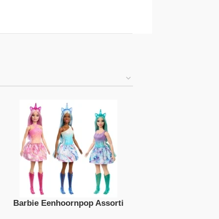
Barbie Eenhoornpop Assorti