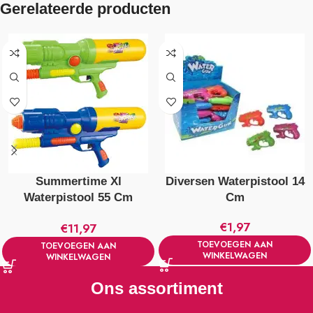
Gerelateerde producten
Summertime Xl
Diversen Waterpistool 14
Waterpistool 55 Cm
Cm
Verschillende Kleuren
€
1,97
€
11,97
TOEVOEGEN AAN
TOEVOEGEN AAN
WINKELWAGEN
WINKELWAGEN
Ons assortiment