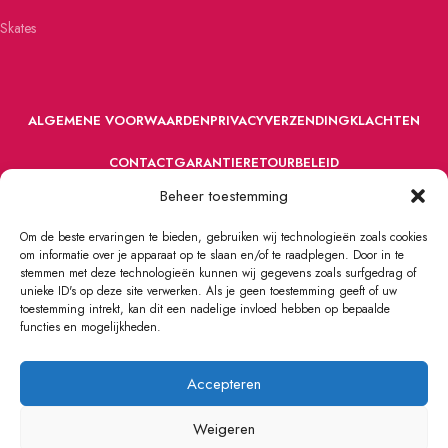
Skates
ALGEMENE VOORWAARDEN
PRIVACY
VERZENDING
KLACHTEN
CONTACT
GARANTIE
RETOURBELEID
Beheer toestemming
Om de beste ervaringen te bieden, gebruiken wij technologieën zoals cookies
om informatie over je apparaat op te slaan en/of te raadplegen. Door in te
stemmen met deze technologieën kunnen wij gegevens zoals surfgedrag of
unieke ID's op deze site verwerken. Als je geen toestemming geeft of uw
toestemming intrekt, kan dit een nadelige invloed hebben op bepaalde
VOORDEFUN.NL
2022 Powered by Handelsonderneming MELS.
functies en mogelijkheden.
Accepteren
Weigeren