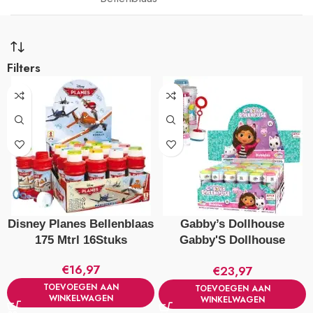
Filters
Disney Planes Bellenblaas
Gabby’s Dollhouse
175 Mtrl 16Stuks
Gabby'S Dollhouse
Bellenblaas 60 Ml 36
€
16,97
€
23,97
Stuks
TOEVOEGEN AAN
TOEVOEGEN AAN
WINKELWAGEN
WINKELWAGEN