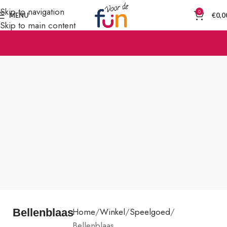
Skip to navigation
0
MENU
€
0,0
Skip to main content
Home
Winkel
Speelgoed
Bellenblaas
Bellenblaas