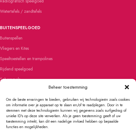
Radiografisch speelgoed
Watertafels / zandtafels
BUITENSPEELGOED
Buitenspellen
Vliegers en Kites
Speeltoestellen en trampolines
Rijdend speelgoed
Schommels
Beheer toestemming
Steppen
Om de beste ervaringen te bieden, gebruiken wij technologieën zoals cookies
om informatie over je apparaat op te slaan en/of te raadplegen. Door in te
FIETSEN EN SKATEN
stemmen met deze technologieën kunnen wij gegevens zoals surfgedrag of
Kinderfietsen
unieke ID's op deze site verwerken. Als je geen toestemming geeft of uw
toestemming intrekt, kan dit een nadelige invloed hebben op bepaalde
Loopfietsen
functies en mogelijkheden.