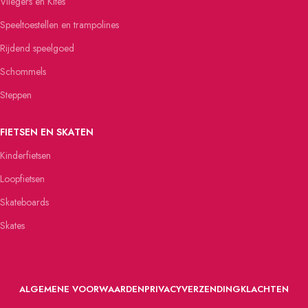
Vliegers en Kites
Speeltoestellen en trampolines
Rijdend speelgoed
Schommels
Steppen
FIETSEN EN SKATEN
Kinderfietsen
Loopfietsen
Skateboards
Skates
ALGEMENE VOORWAARDEN
PRIVACY
VERZENDING
KLACHTEN