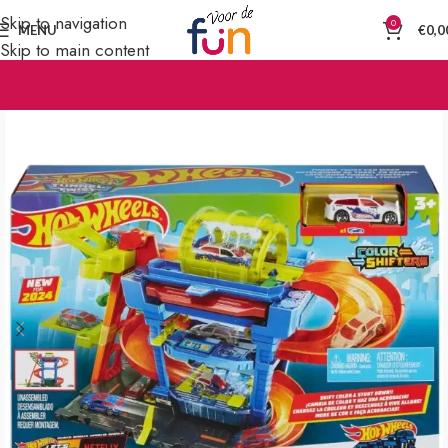
Skip to navigation
0
MENU
€
0,0
Skip to main content