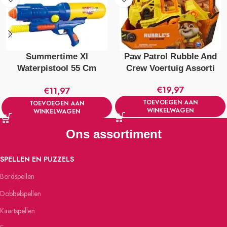
Summertime Xl
Paw Patrol Rubble And
Waterpistool 55 Cm
Crew Voertuig Assorti
Verschillende Kleuren
€
19,97
€
11,97
TOEVOEGEN AAN
TOEVOEGEN AAN
WINKELWAGEN
WINKELWAGEN
Ons assortiment
SPELLEN EN PUZZELS
Bordspellen
Dobbelspellen
Kaartspellen