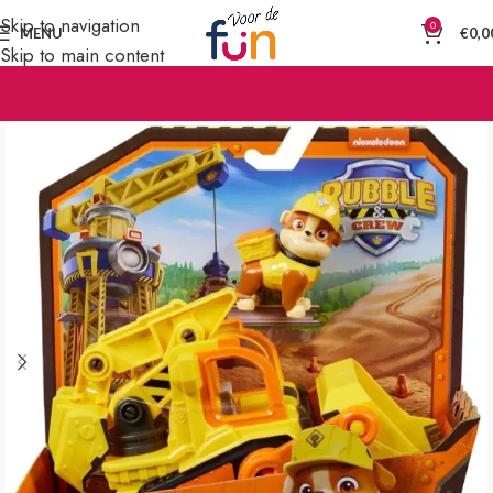
Skip to navigation
0
MENU
€
0,0
Skip to main content