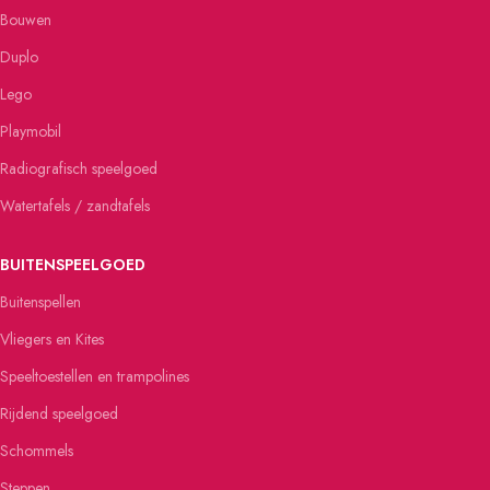
Bouwen
Duplo
Lego
Playmobil
Radiografisch speelgoed
Watertafels / zandtafels
BUITENSPEELGOED
Buitenspellen
Vliegers en Kites
Speeltoestellen en trampolines
Rijdend speelgoed
Schommels
Steppen