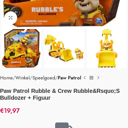
Klik om te vergroten
Home
Winkel
Speelgoed
Paw Patrol
Paw Patrol Rubble & Crew Rubble&Rsquo;S
Bulldozer + Figuur
€
19,97