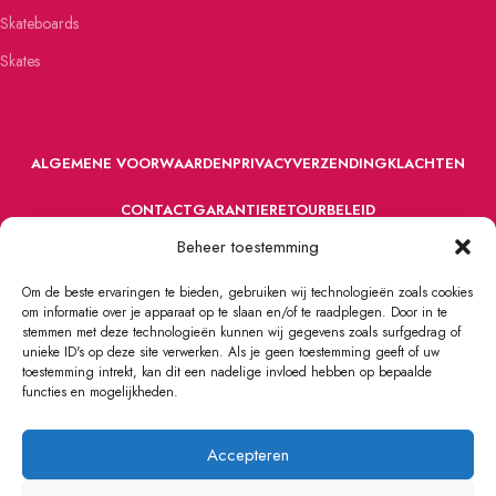
Skateboards
Skates
ALGEMENE VOORWAARDEN
PRIVACY
VERZENDING
KLACHTEN
CONTACT
GARANTIE
RETOURBELEID
Beheer toestemming
Om de beste ervaringen te bieden, gebruiken wij technologieën zoals cookies
om informatie over je apparaat op te slaan en/of te raadplegen. Door in te
stemmen met deze technologieën kunnen wij gegevens zoals surfgedrag of
unieke ID's op deze site verwerken. Als je geen toestemming geeft of uw
toestemming intrekt, kan dit een nadelige invloed hebben op bepaalde
VOORDEFUN.NL
2022 Powered by Handelsonderneming MELS.
functies en mogelijkheden.
Accepteren