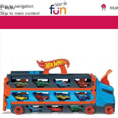
Skip to navigation
0
MENU
€
0,0
Skip to main content