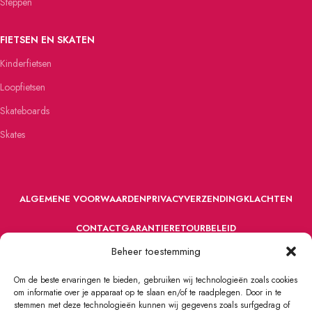
Steppen
FIETSEN EN SKATEN
Kinderfietsen
Loopfietsen
Skateboards
Skates
ALGEMENE VOORWAARDEN
PRIVACY
VERZENDING
KLACHTEN
CONTACT
GARANTIE
RETOURBELEID
Beheer toestemming
Om de beste ervaringen te bieden, gebruiken wij technologieën zoals cookies
om informatie over je apparaat op te slaan en/of te raadplegen. Door in te
stemmen met deze technologieën kunnen wij gegevens zoals surfgedrag of