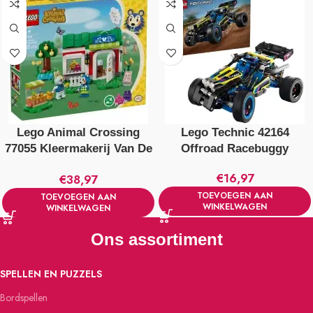
Lego Animal Crossing
Lego Technic 42164
77055 Kleermakerij Van De
Offroad Racebuggy
Zusjes Able
€
16,97
€
38,97
TOEVOEGEN AAN
TOEVOEGEN AAN
WINKELWAGEN
WINKELWAGEN
Ons assortiment
SPELLEN EN PUZZELS
Bordspellen