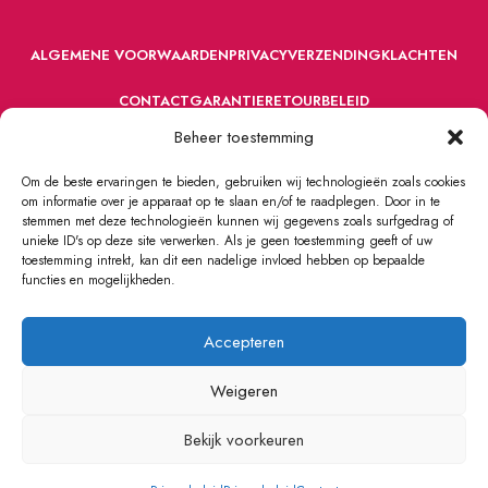
ALGEMENE VOORWAARDEN
PRIVACY
VERZENDING
KLACHTEN
CONTACT
GARANTIE
RETOURBELEID
Beheer toestemming
Om de beste ervaringen te bieden, gebruiken wij technologieën zoals cookies
om informatie over je apparaat op te slaan en/of te raadplegen. Door in te
stemmen met deze technologieën kunnen wij gegevens zoals surfgedrag of
unieke ID's op deze site verwerken. Als je geen toestemming geeft of uw
toestemming intrekt, kan dit een nadelige invloed hebben op bepaalde
VOORDEFUN.NL
2022 Powered by Handelsonderneming MELS.
functies en mogelijkheden.
Accepteren
Weigeren
Bekijk voorkeuren
0