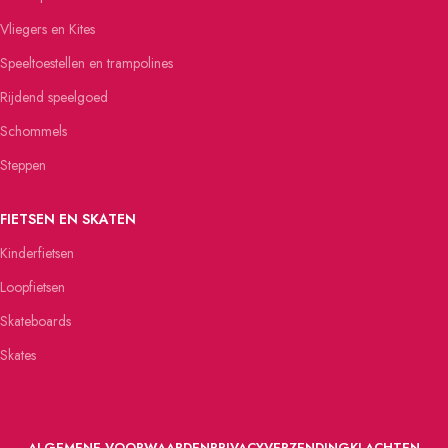
Vliegers en Kites
Speeltoestellen en trampolines
Rijdend speelgoed
Schommels
Steppen
FIETSEN EN SKATEN
Kinderfietsen
Loopfietsen
Skateboards
Skates
ALGEMENE VOORWAARDEN
PRIVACY
VERZENDING
KLACHTEN