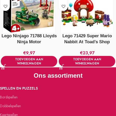
Lego Ninjago 71788 Lloyds
Lego 71429 Super Mario
Ninja Motor
Nabbit At Toad’s Shop
€
9,97
€
23,97
TOEVOEGEN AAN
TOEVOEGEN AAN
WINKELWAGEN
WINKELWAGEN
Ons assortiment
SPELLEN EN PUZZELS
Bordspellen
Dobbelspellen
Kaartspellen