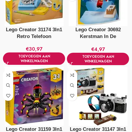
Lego Creator 31174 3In1
Lego Creator 30692
Retro Telefoon
Kerstman In De
Schoorsteen
€
30,97
€
4,97
TOEVOEGEN AAN
TOEVOEGEN AAN
WINKELWAGEN
WINKELWAGEN
Lego Creator 31159 3In1
Lego Creator 31147 3In1