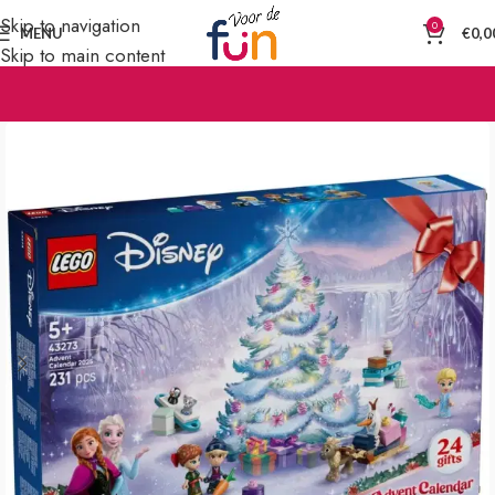
Skip to navigation
0
MENU
€
0,0
Skip to main content