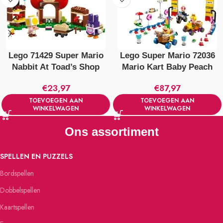
Lego 71429 Super Mario
Lego Super Mario 72036
Nabbit At Toad’s Shop
Mario Kart Baby Peach
€
23,97
€
87,97
TOEVOEGEN AAN
TOEVOEGEN AAN
WINKELWAGEN
WINKELWAGEN
Ons assortiment
SPELLEN EN PUZZELS
Bordspellen
Dobbelspellen
Kaartspellen