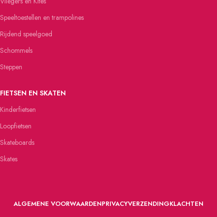
Vliegers en Kites
Speeltoestellen en trampolines
Rijdend speelgoed
Schommels
Steppen
FIETSEN EN SKATEN
Kinderfietsen
Loopfietsen
Skateboards
Skates
ALGEMENE VOORWAARDEN
PRIVACY
VERZENDING
KLACHTEN